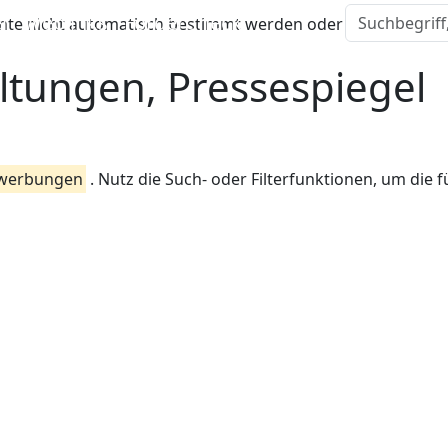
l
Weblinks
FörderCheck
te nicht automatisch bestimmt werden oder sie liegt auße
ltungen, Pressespiegel
werbungen
. Nutz die Such- oder Filterfunktionen, um die f