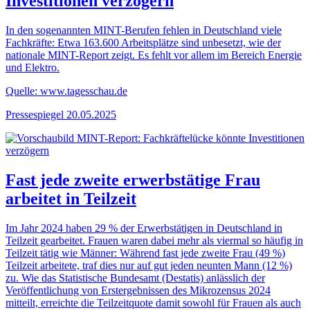
Investitionen verzögern
In den sogenannten MINT-Berufen fehlen in Deutschland viele
Fachkräfte: Etwa 163.600 Arbeitsplätze sind unbesetzt, wie der
nationale MINT-Report zeigt. Es fehlt vor allem im Bereich Energie
und Elektro.
Quelle: www.tagesschau.de
Pressespiegel
20.05.2025
Fast jede zweite erwerbstätige Frau
arbeitet in Teilzeit
Im Jahr 2024 haben 29 % der Erwerbstätigen in Deutschland in
Teilzeit gearbeitet. Frauen waren dabei mehr als viermal so häufig in
Teilzeit tätig wie Männer: Während fast jede zweite Frau (49 %)
Teilzeit arbeitete, traf dies nur auf gut jeden neunten Mann (12 %)
zu. Wie das Statistische Bundesamt (Destatis) anlässlich der
Veröffentlichung von Erstergebnissen des Mikrozensus 2024
mitteilt, erreichte die Teilzeitquote damit sowohl für Frauen als auch