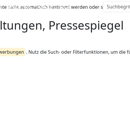
l
Weblinks
FörderCheck
te nicht automatisch bestimmt werden oder sie liegt auße
ltungen, Pressespiegel
werbungen
. Nutz die Such- oder Filterfunktionen, um die f