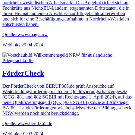
nordrhein-westfälischen Arbeitsmarkt. Das Angebot richtet sich an
Fachkräfte aus Nicht-EU-Ländern, sogenannten Drittstaaten, die in
ihrem Heimatland einen Abschluss zur Pflegefachkraft erworben
und sich für eine Beschäftigungsaufnahme in Nordrhein-Westfalen
entschieden haben.
Quelle: www.mags.nrw
Weblinks
29.04.2024
FörderCheck
Der FörderCheck von BERUF365.de prüft Ansprüche auf
Weiterbildungsförderung nach dem Qualifizierungschancengesetz
(QCG, §81 und §82 SGBIII mit Rechtsstand 1. April 2024), auf das
neue Qualifizierungsgeld (QG, §82a SGBIII) sowie auf Aufstiegs-
BAföG. Landesförderungen wie beispielsweise der Bildungsscheck
NRW werden noch nicht berücksichtigt.
Quelle: www.beruf365.de
Weblinks
01.03.2024