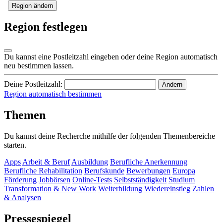
Region ändern
Region festlegen
Du kannst eine Postleitzahl eingeben oder deine Region automatisch
neu bestimmen lassen.
Deine Postleitzahl:
Ändern
Region automatisch bestimmen
Themen
Du kannst deine Recherche mithilfe der folgenden Themenbereiche
starten.
Apps
Arbeit & Beruf
Ausbildung
Berufliche Anerkennung
Berufliche Rehabilitation
Berufskunde
Bewerbungen
Europa
Förderung
Jobbörsen
Online-Tests
Selbstständigkeit
Studium
Transformation & New Work
Weiterbildung
Wiedereinstieg
Zahlen
& Analysen
Pressespiegel