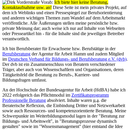
Vorab:
Ich biete hier keine Beratung,
Kontaktaufnahme usw. an!
Diese Seite ist mein privates Projekt, auf
dem ich Weblinks und einen Pressespiegel zur Berufsorientierung
und anderen wichtigen Themen zum Wandel auf dem Arbeitsmarkt
veröffentliche. Alle Äußerungen stellen meine persönliche bzw.
private Meinung dar; auch weise ich nur auf Inhalte von Webseiten
oder Presseartikel hin - für die Inhalte sind die jeweiligen Betreiber
verantwortlich.
Ich bin Berufsberater für Erwachsene bzw. Berufstätige in der
Berufsberatung
der Agentur für Arbeit Hamm und zudem Mitglied
im
Deutschen Verband für Bildungs- und Berufsberatung e.V. (dvb)
.
Der dvb ist ein Zusammenschluss von Beratern verschiedener
Träger, aber auch von Wissenschaftlern und Organisationen, deren
Tätigkeitsfeld die Beratung zu Berufs-, Karriere- und
Bildungsfragen umfasst.
An der Hochschule der Bundesagentur für Arbeit (HdBA) habe ich
2022 erfolgreich das Pflichtmodul im
Zertifikatsprogramm
Professionelle Beratung
absolviert. Inhalte waren
u.a.
die
Beraterische Reflexion, die Einbindung Dritter und Netzwerkarbeit
sowie auch Ressourcen- und kompetenzorientierte Beratung. Meine
Schwerpunkte im Weiterbildungsmodul lagen in der "Beratung zur
Bildungs- und Arbeitswelt", in "Beratungsprozesse dynamisch
gestalten" sowie im "Wissensmanagement" (hier entstand die Idee