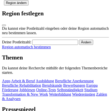
Region ändern
Region festlegen
Du kannst eine Postleitzahl eingeben oder deine Region automatisch
neu bestimmen lassen.
Deine Postleitzahl:
Ändern
Region automatisch bestimmen
Themen
Du kannst deine Recherche mithilfe der folgenden Themenbereiche
starten.
Apps
Arbeit & Beruf
Ausbildung
Berufliche Anerkennung
Berufliche Rehabilitation
Berufskunde
Bewerbungen
Europa
Förderung
Jobbörsen
Online-Tests
Selbstständigkeit
Studium
Transformation & New Work
Weiterbildung
Wiedereinstieg
Zahlen
& Analysen
Pressespiegel