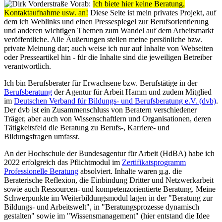
Vorab:
Ich biete hier keine Beratung,
Kontaktaufnahme usw. an!
Diese Seite ist mein privates Projekt, auf
dem ich Weblinks und einen Pressespiegel zur Berufsorientierung
und anderen wichtigen Themen zum Wandel auf dem Arbeitsmarkt
veröffentliche. Alle Äußerungen stellen meine persönliche bzw.
private Meinung dar; auch weise ich nur auf Inhalte von Webseiten
oder Presseartikel hin - für die Inhalte sind die jeweiligen Betreiber
verantwortlich.
Ich bin Berufsberater für Erwachsene bzw. Berufstätige in der
Berufsberatung
der Agentur für Arbeit Hamm und zudem Mitglied
im
Deutschen Verband für Bildungs- und Berufsberatung e.V. (dvb)
.
Der dvb ist ein Zusammenschluss von Beratern verschiedener
Träger, aber auch von Wissenschaftlern und Organisationen, deren
Tätigkeitsfeld die Beratung zu Berufs-, Karriere- und
Bildungsfragen umfasst.
An der Hochschule der Bundesagentur für Arbeit (HdBA) habe ich
2022 erfolgreich das Pflichtmodul im
Zertifikatsprogramm
Professionelle Beratung
absolviert. Inhalte waren
u.a.
die
Beraterische Reflexion, die Einbindung Dritter und Netzwerkarbeit
sowie auch Ressourcen- und kompetenzorientierte Beratung. Meine
Schwerpunkte im Weiterbildungsmodul lagen in der "Beratung zur
Bildungs- und Arbeitswelt", in "Beratungsprozesse dynamisch
gestalten" sowie im "Wissensmanagement" (hier entstand die Idee