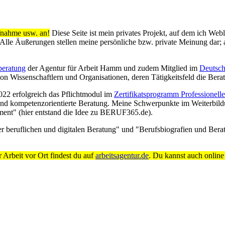
ufnahme usw. an!
Diese Seite ist mein privates Projekt, auf dem ich Web
le Äußerungen stellen meine persönliche bzw. private Meinung dar; au
beratung
der Agentur für Arbeit Hamm und zudem Mitglied im
Deutsch
n Wissenschaftlern und Organisationen, deren Tätigkeitsfeld die Berat
22 erfolgreich das Pflichtmodul im
Zertifikatsprogramm Professionell
nd kompetenzorientierte Beratung. Meine Schwerpunkte im Weiterbildu
ent" (hier entstand die Idee zu BERUF365.de).
 beruflichen und digitalen Beratung" und "Berufsbiografien und Bera
 Arbeit vor Ort findest du auf
arbeitsagentur.de
. Du kannst auch online