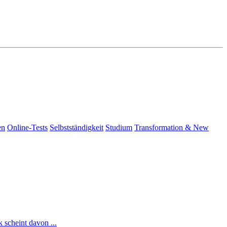
en
Online-Tests
Selbstständigkeit
Studium
Transformation & New
 scheint davon ...