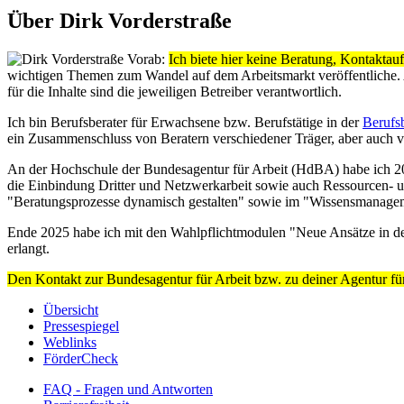
Über Dirk Vorderstraße
Vorab:
Ich biete hier keine Beratung, Kontakta
wichtigen Themen zum Wandel auf dem Arbeitsmarkt veröffentliche. Al
für die Inhalte sind die jeweiligen Betreiber verantwortlich.
Ich bin Berufsberater für Erwachsene bzw. Berufstätige in der
Berufs
ein Zusammenschluss von Beratern verschiedener Träger, aber auch vo
An der Hochschule der Bundesagentur für Arbeit (HdBA) habe ich 20
die Einbindung Dritter und Netzwerkarbeit sowie auch Ressourcen- u
"Beratungsprozesse dynamisch gestalten" sowie im "Wissensmanagem
Ende 2025 habe ich mit den Wahlpflichtmodulen "Neue Ansätze in der
erlangt.
Den Kontakt zur Bundesagentur für Arbeit bzw. zu deiner Agentur für
Übersicht
Pressespiegel
Weblinks
FörderCheck
FAQ - Fragen und Antworten