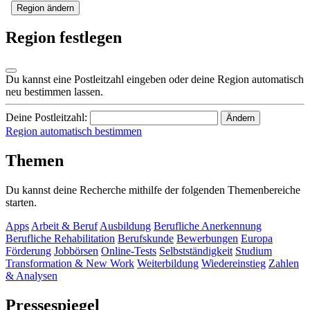
Region ändern
Region festlegen
Du kannst eine Postleitzahl eingeben oder deine Region automatisch
neu bestimmen lassen.
Deine Postleitzahl:
Ändern
Region automatisch bestimmen
Themen
Du kannst deine Recherche mithilfe der folgenden Themenbereiche
starten.
Apps
Arbeit & Beruf
Ausbildung
Berufliche Anerkennung
Berufliche Rehabilitation
Berufskunde
Bewerbungen
Europa
Förderung
Jobbörsen
Online-Tests
Selbstständigkeit
Studium
Transformation & New Work
Weiterbildung
Wiedereinstieg
Zahlen
& Analysen
Pressespiegel