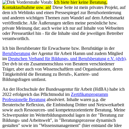
Vorab:
Ich biete hier keine Beratung,
Kontaktaufnahme usw. an!
Diese Seite ist mein privates Projekt, auf
dem ich Weblinks und einen Pressespiegel zur Berufsorientierung
und anderen wichtigen Themen zum Wandel auf dem Arbeitsmarkt
veröffentliche. Alle Äußerungen stellen meine persönliche bzw.
private Meinung dar; auch weise ich nur auf Inhalte von Webseiten
oder Presseartikel hin - für die Inhalte sind die jeweiligen Betreiber
verantwortlich.
Ich bin Berufsberater für Erwachsene bzw. Berufstätige in der
Berufsberatung
der Agentur für Arbeit Hamm und zudem Mitglied
im
Deutschen Verband für Bildungs- und Berufsberatung e.V. (dvb)
.
Der dvb ist ein Zusammenschluss von Beratern verschiedener
Träger, aber auch von Wissenschaftlern und Organisationen, deren
Tätigkeitsfeld die Beratung zu Berufs-, Karriere- und
Bildungsfragen umfasst.
An der Hochschule der Bundesagentur für Arbeit (HdBA) habe ich
2022 erfolgreich das Pflichtmodul im
Zertifikatsprogramm
Professionelle Beratung
absolviert. Inhalte waren
u.a.
die
Beraterische Reflexion, die Einbindung Dritter und Netzwerkarbeit
sowie auch Ressourcen- und kompetenzorientierte Beratung. Meine
Schwerpunkte im Weiterbildungsmodul lagen in der "Beratung zur
Bildungs- und Arbeitswelt", in "Beratungsprozesse dynamisch
gestalten" sowie im "Wissensmanagement" (hier entstand die Idee